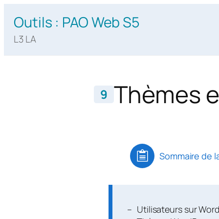
Aller
Outils : PAO Web S5
au
contenu
L3 LA
Thèmes e
9
Sommaire de l
Utilisateurs sur Word