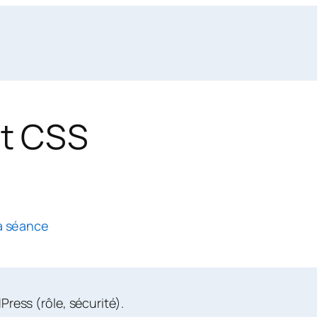
t CSS
a séance
Press (rôle, sécurité).