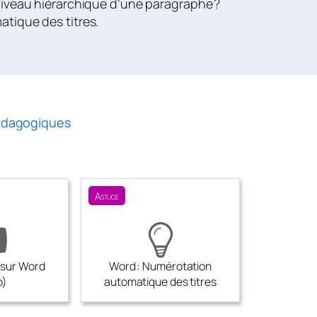
niveau hiérarchique d’une paragraphe ?
tique des titres.
édagogiques
Astuce
 sur Word
Word : Numérotation
o)
automatique des titres