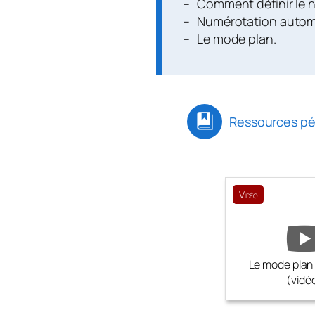
Comment définir le 
Numérotation automa
Le mode plan.
Ressources p
Vidéo
Le mode plan
(vidé