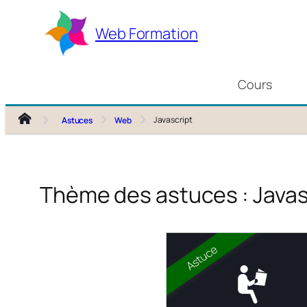
Aller
au
Web Formation
contenu
Cours
Javascript
Astuces
Web
Thème des astuces :
Javas
Astuce