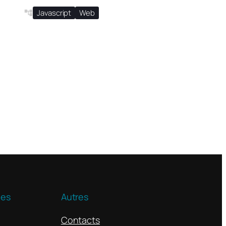
Javascript
Web
ues
Autres
Contacts