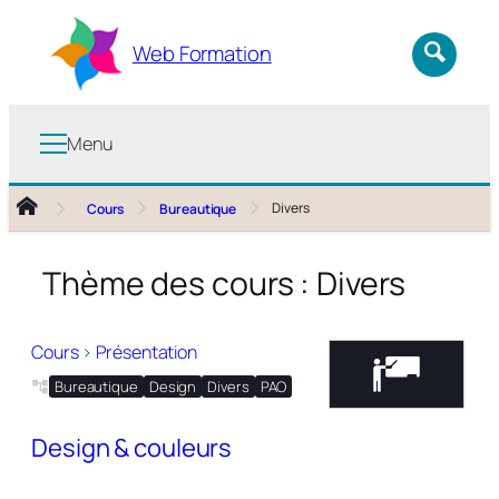
Aller
au
Web Formation
contenu
Menu
Divers
Cours
Bureautique
Thème des cours :
Divers
Cours
>
Présentation
Bureautique
Design
Divers
PAO
Design & couleurs