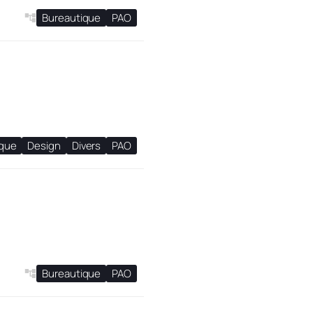
Bureautique
PAO
ique
Design
Divers
PAO
Bureautique
PAO