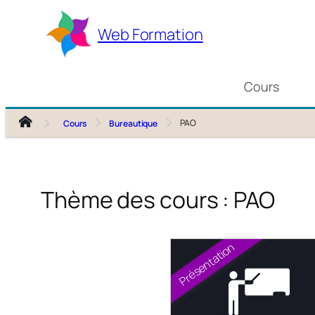
Aller
au
Web Formation
contenu
Cours
PAO
Cours
Bureautique
Thème des cours :
PAO
Présentation