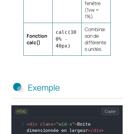
fenêtre
(1vw =
1%).
Combinai
calc(10
Fonction
son de
0% -
calc()
différente
40px)
s unités.
Exemple
HTML
Copier
<
div
class
=
"wid-x"
>
Boite 
dimensionnée en largeur
</
div
>