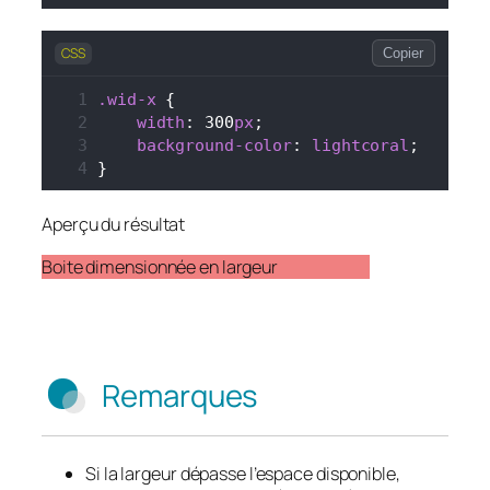
CSS
Copier
.wid-x
 {
width
: 300
px
;
background-color
: 
lightcoral
;
}
Aperçu du résultat
Boite dimensionnée en largeur
Remarques
Si la largeur dépasse l’espace disponible,