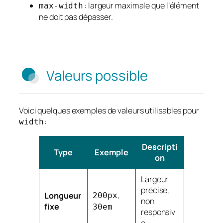
: largeur maximale que l’élément
max-width
ne doit pas dépasser.
Valeurs possible
Voici quelques exemples de valeurs utilisables pour
:
width
Descripti
Type
Exemple
on
Largeur
précise,
,
Longueur
200px
non
fixe
30em
responsiv
e.