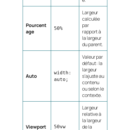
Largeur
calculée
Pourcent
par
50%
age
rapport à
la largeur
du parent.
Valeur par
défaut : la
largeur
width:
Auto
s’ajuste au
auto;
contenu
ou selon le
contexte.
Largeur
relative à
la largeur
Viewport
de la
50vw