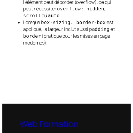
l’élément peut déborder (overflow), ce qui
peut nécessiter
,
overflow: hidden
ou
.
scroll
auto
Lorsque
est
box-sizing: border-box
appliqué, la largeur inclut aussi
et
padding
(pratique pour les mises en page
border
modernes).
Web Formation