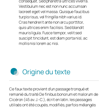
consequat. Sed pharetra ultrices viverra.
Vestibulum nec est non nunc accumsan
laoreet eget vel massa. Quisque faucibus
turpis risus, vel fringilla nibh varius id.
Cras hendrerit ante non arcu porttitor,
quis ultrices enim facilisis. Sed blandit
mauris ligula. Fusce tempor, velit sed
suscipit tincidunt, est diam porta nisl, ac
mollis nisi lorem ac nisi.
Origine du texte
Ce faux texte provient d’un passage tronqué et
remanié du traité
De finibus bonorum et malorum
de
Cicéron (45 av. J.-C.), écrit en latin. les passages
utilisés ont été coupés, modifiés, parfois mélangés