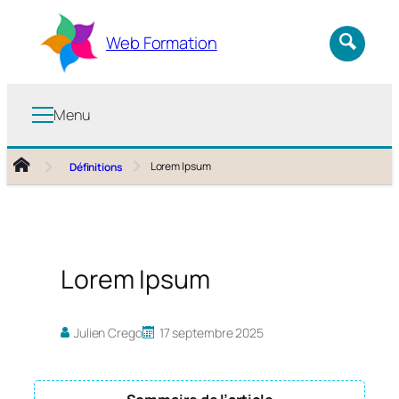
Aller
au
Web Formation
contenu
Menu
Lorem Ipsum
Définitions
Lorem Ipsum
Julien Crego
17 septembre 2025