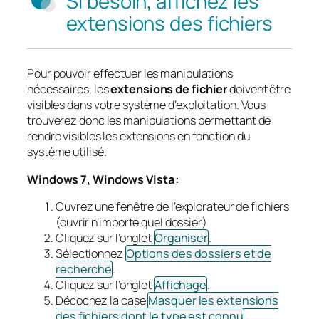
Si besoin, affichez les
extensions des fichiers
Pour pouvoir effectuer les manipulations
nécessaires, les
extensions de fichier
doivent être
visibles dans votre système d’exploitation. Vous
trouverez donc les manipulations permettant de
rendre visibles les extensions en fonction du
système utilisé.
Windows 7, Windows Vista :
Ouvrez une fenêtre de l’explorateur de fichiers
(ouvrir n’importe quel dossier)
Cliquez sur l’onglet
Organiser
.
Sélectionnez
Options des dossiers et de
recherche
.
Cliquez sur l’onglet
Affichage
.
Décochez la case
Masquer les extensions
des fichiers dont le type est connu
.