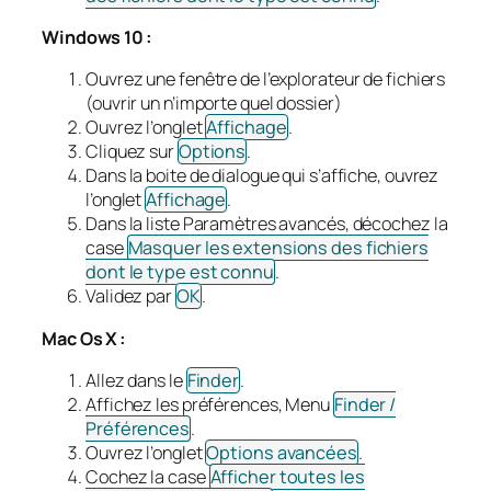
Windows 10 :
Ouvrez une fenêtre de l’explorateur de fichiers
(ouvrir un n’importe quel dossier)
Ouvrez l’onglet
Affichage
.
Cliquez sur
Options
.
Dans la boite de dialogue qui s’affiche, ouvrez
l’onglet
Affichage
.
Dans la liste Paramètres avancés, décochez la
case
Masquer les extensions des fichiers
dont le type est connu
.
Validez par
OK
.
Mac Os X :
Allez dans le
Finder
.
Affichez les préférences, Menu
Finder /
Préférences
.
Ouvrez l’onglet
Options avancées
.
Cochez la case
Afficher toutes les