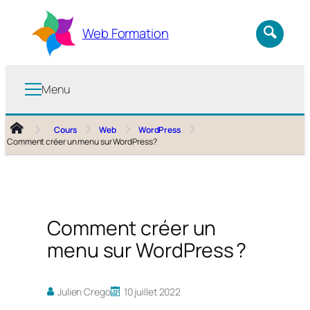
Aller
au
Web Formation
contenu
Menu
Cours
Web
WordPress
Comment créer un menu sur WordPress ?
Comment créer un
menu sur WordPress ?
Julien Crego
10 juillet 2022