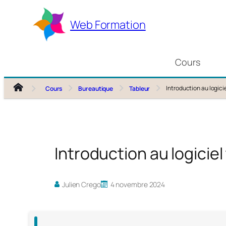
Aller
au
Web Formation
contenu
Cours
Introduction au logici
Cours
Bureautique
Tableur
Introduction au logiciel
Julien Crego
4 novembre 2024