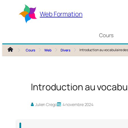
Aller
au
Web Formation
contenu
Cours
Introduction au vocabulaire de
Cours
Web
Divers
Introduction au vocabu
Julien Crego
4 novembre 2024