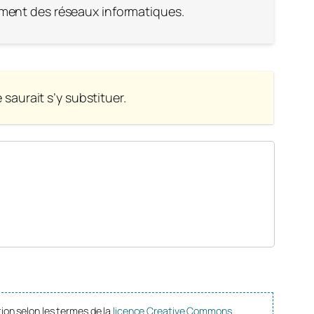
ment des réseaux informatiques.
saurait s’y substituer.
tion selon les termes de la
licence Creative Commons