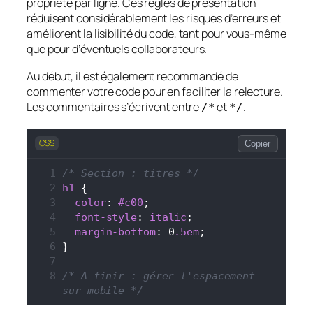
propriété par ligne. Ces règles de présentation
réduisent considérablement les risques d’erreurs et
améliorent la lisibilité du code, tant pour vous-même
que pour d’éventuels collaborateurs.
Au début, il est également recommandé de
commenter votre code pour en faciliter la relecture.
Les commentaires s’écrivent entre
et
.
/*
*/
CSS
Copier
/* Section : titres */
h1
 {
color
: 
#c00
;
font-style
: 
italic
;
margin-bottom
: 0
.5em
;
}
/* A finir : gérer l'espacement 
sur mobile */