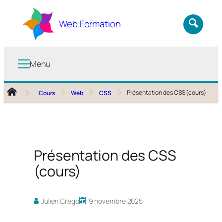
Aller
au
Web Formation
contenu
Menu
Présentation des CSS (cours)
Cours
Web
CSS
Présentation des CSS
(cours)
Julien Crego
9 novembre 2025