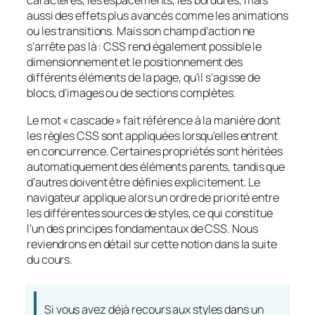
caractères, les espacements, les bordures, mais
aussi des effets plus avancés comme les animations
ou les transitions. Mais son champ d’action ne
s’arrête pas là : CSS rend également possible le
dimensionnement et le positionnement des
différents éléments de la page, qu’il s’agisse de
blocs, d’images ou de sections complètes.
Le mot « cascade » fait référence à la manière dont
les règles CSS sont appliquées lorsqu’elles entrent
en concurrence. Certaines propriétés sont héritées
automatiquement des éléments parents, tandis que
d’autres doivent être définies explicitement. Le
navigateur applique alors un ordre de priorité entre
les différentes sources de styles, ce qui constitue
l’un des principes fondamentaux de CSS. Nous
reviendrons en détail sur cette notion dans la suite
du cours.
Si vous avez déjà recours aux styles dans un