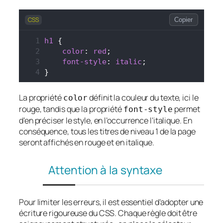
CSS
Copier
h1
 {
color
: 
red
;
font-style
: 
italic
;
}
La propriété
définit la couleur du texte, ici le
color
rouge, tandis que la propriété
permet
font-style
d’en préciser le style, en l’occurrence l’italique. En
conséquence, tous les titres de niveau 1 de la page
seront affichés en rouge et en italique.
Attention à la syntaxe
Pour limiter les erreurs, il est essentiel d’adopter une
écriture rigoureuse du CSS. Chaque règle doit être