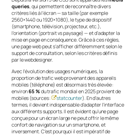
queries
, qui permettent de reconnaître divers
critères liés à l’écran — sa taille (par exemple
2560×1440 ou 1920×1080), le type de dispositif
(smartphone, télévision, projecteur, etc.),
l’orientation (portrait vs paysage) — et d’adapter la
mise en page en conséquence. Grâce à ces règles,
une page web peut s’afficher différemment selon le
support de consultation, selon les critères définis
par le webdesigner.
Avec l’évolution des usages numériques, la
proportion de trafic web provenant des appareils
mobiles (téléphone) est désormais très élevée :
environ
65 %
du trafic mondial en 2025 provient de
mobiles (sources :
statcounter
). En d’autres
termes, il devient indispensable d’adapter l’interface
aux différents supports. Il est évident qu’une page
conçue pour un écran large ne peut offrir le même
confort de navigation sur un smartphone, et
inversement. C’est pourquoi il est impératif de