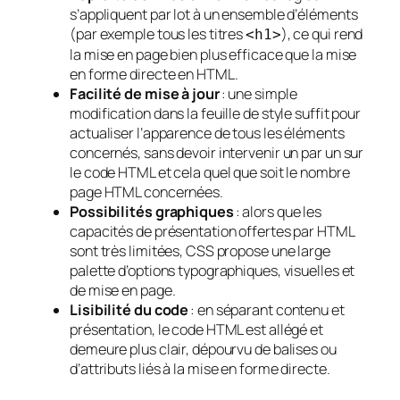
s’appliquent par lot à un ensemble d’éléments
(par exemple tous les titres
), ce qui rend
<h1>
la mise en page bien plus efficace que la mise
en forme directe en HTML.
Facilité de mise à jour
: une simple
modification dans la feuille de style suffit pour
actualiser l’apparence de tous les éléments
concernés, sans devoir intervenir un par un sur
le code HTML et cela quel que soit le nombre
page HTML concernées.
Possibilités graphiques
: alors que les
capacités de présentation offertes par HTML
sont très limitées, CSS propose une large
palette d’options typographiques, visuelles et
de mise en page.
Lisibilité du code
: en séparant contenu et
présentation, le code HTML est allégé et
demeure plus clair, dépourvu de balises ou
d’attributs liés à la mise en forme directe.