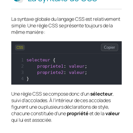
La syntaxe globale du langage CSS est relativement
simple. Une règle CSS se présente toujours de la
même manière :
CSS
Copier
selecteur
 {
propriete1
: 
valeur
;
propriete2
: 
valeur
;
}
Une règle CSS se compose donc d’un
sélecteur
,
suivi d’accolades. À l’intérieur de ces accolades
figurent une ou plusieurs déclarations de style,
chacune constituée d’une
propriété
et de la
valeur
qui lui est associée.