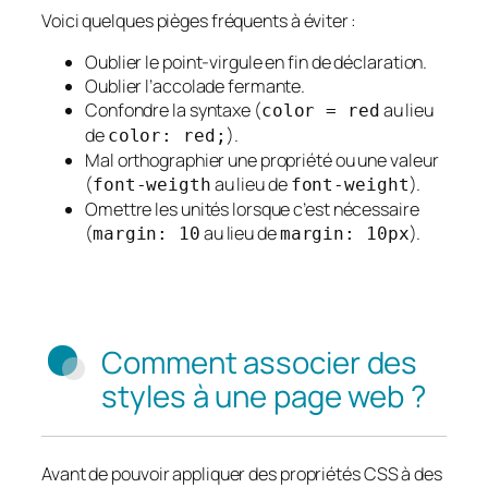
Voici quelques pièges fréquents à éviter :
Oublier le point-virgule en fin de déclaration.
Oublier l’accolade fermante.
Confondre la syntaxe (
au lieu
color = red
de
).
color: red;
Mal orthographier une propriété ou une valeur
(
au lieu de
).
font-weigth
font-weight
Omettre les unités lorsque c’est nécessaire
(
au lieu de
).
margin: 10
margin: 10px
Comment associer des
styles à une page web ?
Avant de pouvoir appliquer des propriétés CSS à des