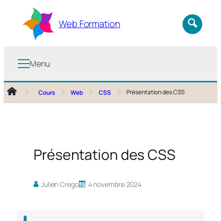
Aller
au
Web Formation
contenu
Menu
Présentation des CSS
Cours
Web
CSS
Présentation des CSS
Julien Crego
4 novembre 2024