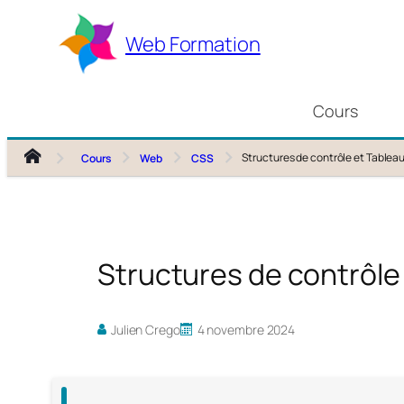
Aller
au
Web Formation
contenu
Cours
Structures de contrôle et Tablea
Cours
Web
CSS
Structures de contrôle
Julien Crego
4 novembre 2024