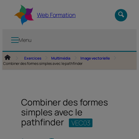
Aller
au
Web Formation
contenu
Menu
Exercices
Multimédia
Image vectorielle
Combiner des formes simples avec le pathfinder
Combiner des formes
simples avec le
pathfinder
VEC03