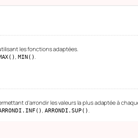
tilisant les fonctions adaptées.
,
.
MAX()
MIN()
rmettant d’arrondir les valeurs la plus adaptée à chaque
,
.
ARRONDI.INF()
ARRONDI.SUP()