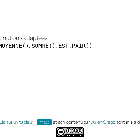
fonctions adaptées.
,
,
.
MOYENNE()
SOMME()
EST.PAIR()
uls sur un tableur
et son contenu par
Julien Crego
sont mis à d
TAB02