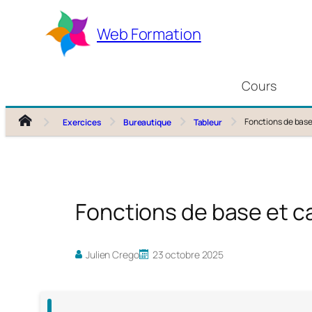
Aller
au
Web Formation
contenu
Cours
Fonctions de base 
Exercices
Bureautique
Tableur
Fonctions de base et ca
Julien Crego
23 octobre 2025