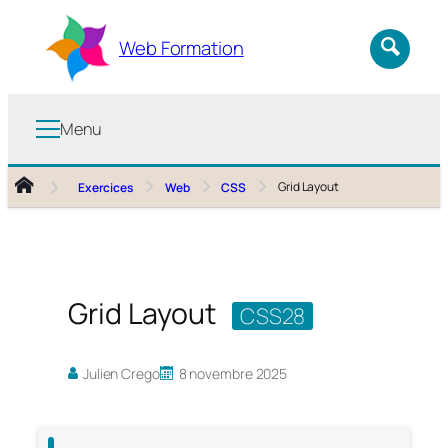
Aller
au
Web Formation
contenu
Menu
Grid Layout
Exercices
Web
CSS
Grid Layout
CSS28
Julien Crego
8 novembre 2025