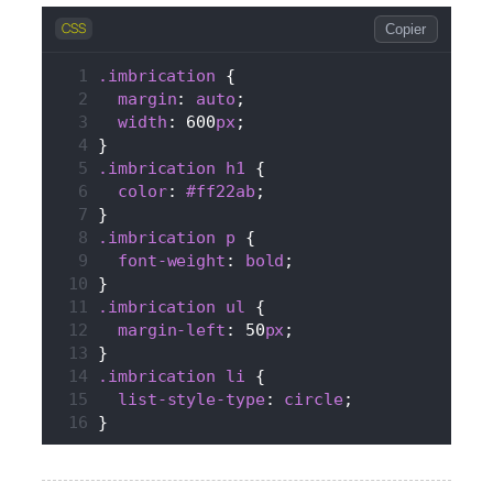
CSS
Copier
.imbrication
 {
margin
: 
auto
;
width
: 600
px
;
}
.imbrication
h1
 {
color
: 
#ff22ab
;
}
.imbrication
p
 {
font-weight
: 
bold
;
}
.imbrication
ul
 {
margin-left
: 50
px
;
}
.imbrication
li
 {
list-style-type
: 
circle
;
}