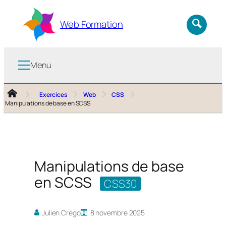
Aller
au
Web Formation
contenu
Menu
Exercices
Web
CSS
Manipulations de base en SCSS
Manipulations de base
en SCSS
CSS30
Julien Crego
8 novembre 2025