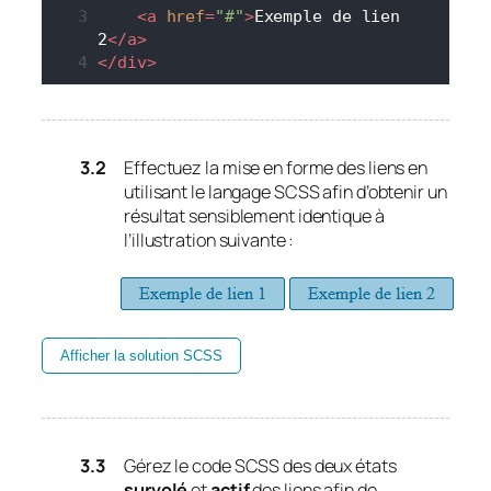
<
a
href
=
"#"
>
Exemple de lien 
2
</
a
>
</
div
>
Effectuez la mise en forme des liens en
utilisant le langage SCSS afin d’obtenir un
résultat sensiblement identique à
l’illustration suivante :
Afficher la solution SCSS
Gérez le code SCSS des deux états
survolé
et
actif
des liens afin de