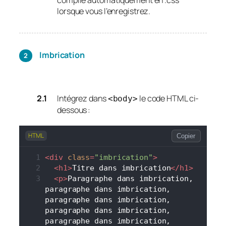
lorsque vous l’enregistrez.
Imbrication
Intégrez dans
le code HTML ci-
<body>
dessous :
HTML
Copier
<
div
class
=
"imbrication"
>
<
h1
>
Titre dans imbrication
</
h1
>
<
p
>
Paragraphe dans imbrication, 
paragraphe dans imbrication, 
paragraphe dans imbrication, 
paragraphe dans imbrication, 
paragraphe dans imbrication, 