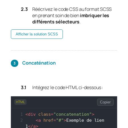
Réécrivez le code CSS au format SCSS
en prenant soin de bien
imbriquer les
différents sélecteurs
.
Afficher la solution SCSS
Concaténation
Intégrez le code HTML ci-dessous :
HTML
Copier
<
div
class
=
"concatenation"
>
<
a
href
=
"#"
>
Exemple de lien 
1
</
a
>