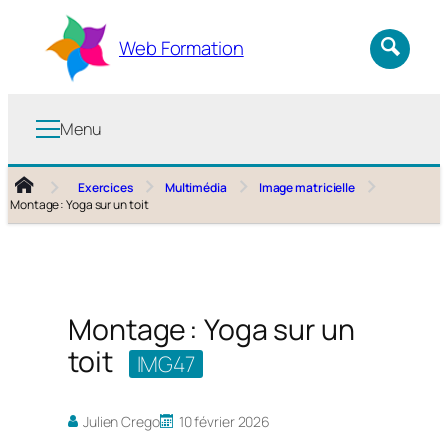
Aller
au
Web Formation
contenu
Menu
Exercices
Multimédia
Image matricielle
Montage : Yoga sur un toit
Montage : Yoga sur un
toit
IMG47
Julien Crego
10 février 2026