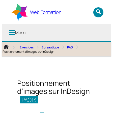
Aller
au
Web Formation
contenu
Menu
Exercices
Bureautique
PAO
Positionnement d’images sur InDesign
Positionnement
d’images sur InDesign
PAO13