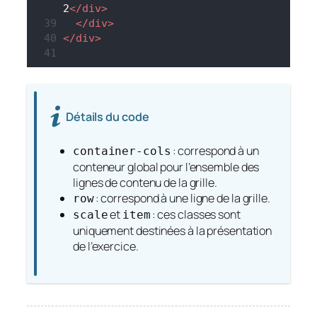
2
</
div
>
</
div
>
</
div
>
Détails du code
: correspond à un
container-cols
conteneur global pour l’ensemble des
lignes de contenu de la grille.
: correspond à une ligne de la grille.
row
et
: ces classes sont
scale
item
uniquement destinées à la présentation
de l’exercice.