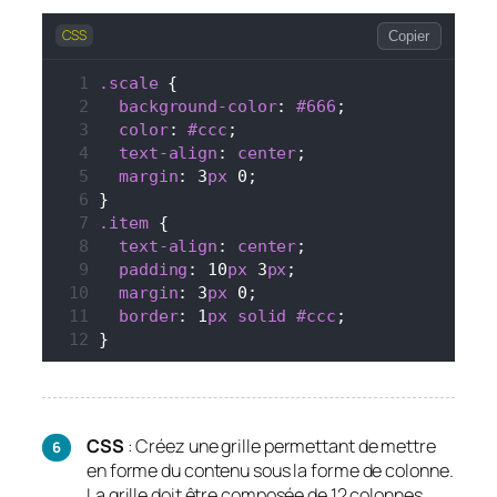
CSS
Copier
.scale
 {
background-color
: 
#666
;
color
: 
#ccc
;
text-align
: 
center
;
margin
: 3
px
 0;
}
.item
 {
text-align
: 
center
;
padding
: 10
px
 3
px
;
margin
: 3
px
 0;
border
: 1
px
solid
#ccc
;
}
CSS
: Créez une grille permettant de mettre
en forme du contenu sous la forme de colonne.
La grille doit être composée de 12 colonnes.