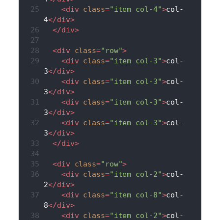
<
div
class
=
"item col-4"
>
col-
4
</
div
>
</
div
>
<
div
class
=
"row"
>
<
div
class
=
"item col-3"
>
col-
3
</
div
>
<
div
class
=
"item col-3"
>
col-
3
</
div
>
<
div
class
=
"item col-3"
>
col-
3
</
div
>
<
div
class
=
"item col-3"
>
col-
3
</
div
>
</
div
>
<
div
class
=
"row"
>
<
div
class
=
"item col-2"
>
col-
2
</
div
>
<
div
class
=
"item col-8"
>
col-
8
</
div
>
<
div
class
=
"item col-2"
>
col-