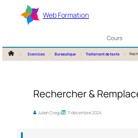
Aller
au
Web Formation
contenu
Cours
Reche
Exercices
Bureautique
Traitement de texte
Rechercher & Remplacer
Julien Crego
11 décembre 2024