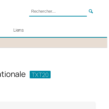
Liens
ationale
TXT20