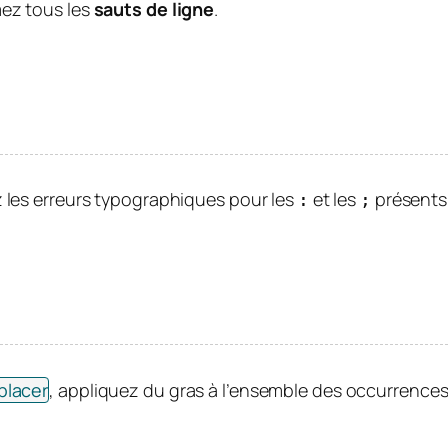
mez tous les
sauts de ligne
.
z les erreurs typographiques pour les
et les
présents
:
;
placer
, appliquez du gras à l’ensemble des occurrence