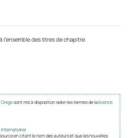
à l’ensemble des titres de chapitre.
n Crego
sont mis à disposition selon les termes de la
licence
 International
source en citant le nom des auteurs et que les nouvelles