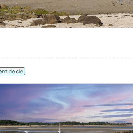
nt de ciel
.