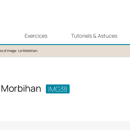
Exercices
Tutoriels & Astuces
s d’image : Le Morbihan
e Morbihan
IMG38