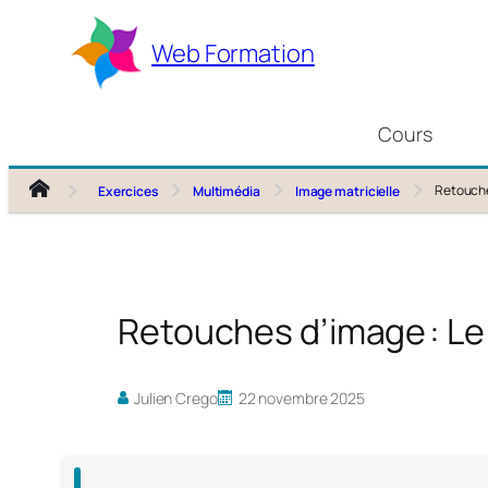
Aller
au
Web Formation
contenu
Cours
Retouche
Exercices
Multimédia
Image matricielle
Retouches d’image : L
Julien Crego
22 novembre 2025