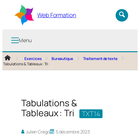
Aller
au
Web Formation
contenu
Menu
Exercices
Bureautique
Traitement de texte
Tabulations & Tableaux : Tri
Tabulations &
Tableaux : Tri
TXT14
Julien Crego
5 décembre 2023