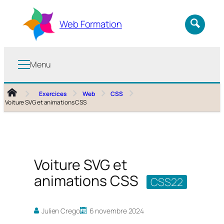
Aller
au
Web Formation
contenu
Menu
Exercices
Web
CSS
Voiture SVG et animations CSS
Voiture SVG et
animations CSS
CSS22
Julien Crego
6 novembre 2024