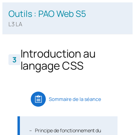
Aller
Outils : PAO Web S5
au
contenu
L3 LA
Introduction au
3
langage CSS
Sommaire de la séance
Principe de fonctionnement du