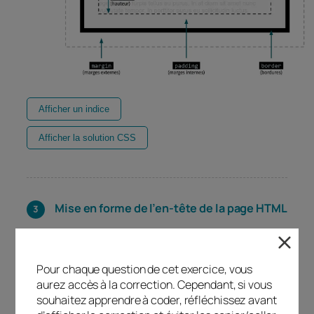
Afficher un indice
Afficher la solution CSS
Mise en forme de l’en-tête de la page HTML
CSS
: En utilisant le sélecteur de classe
Pour chaque question de cet exercice, vous
:
aurez accès à la correction. Cependant, si vous
.entete
souhaitez apprendre à coder, réfléchissez avant
Ajoutez une
marge intérieure
de 10px.