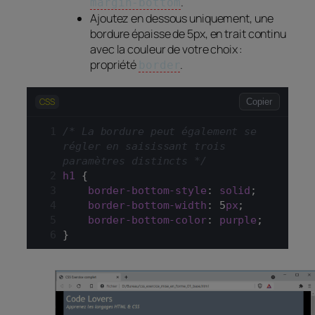
.
margin-bottom
Ajoutez en dessous uniquement, une
bordure épaisse de 5px, en trait continu
avec la couleur de votre choix :
propriété
.
border
CSS
Copier
/* La bordure peut également se 
régler en saisissant trois 
paramètres distincts */
h1
 {
border-bottom-style
: 
solid
;
border-bottom-width
: 5
px
;
border-bottom-color
: 
purple
;
}