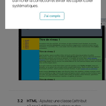
d’afficher la correction et éviter les copier/coller
Modifiez la couleur d’arrière-plan de la
systématiques.
zone d’en-tête.
J’ai compris
HTML
: Ajoutez une classe (attribut