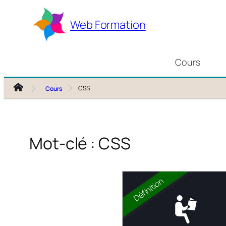
Aller
au
Web Formation
contenu
Cours
CSS
Cours
Mot-clé :
CSS
Définition